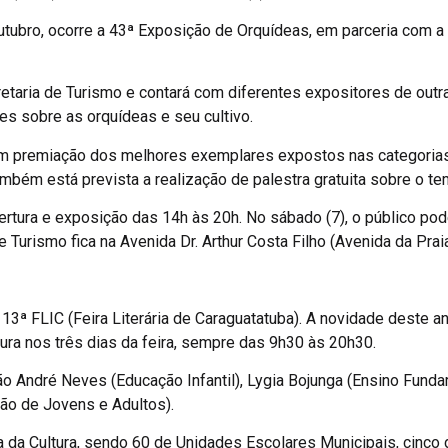
ubro, ocorre a 43ª Exposição de Orquídeas, em parceria com a 
retaria de Turismo e contará com diferentes expositores de ou
es sobre as orquídeas e seu cultivo.
 premiação dos melhores exemplares expostos nas categorias: 
Também está prevista a realização de palestra gratuita sobre o te
ertura e exposição das 14h às 20h. No sábado (7), o público pode
 Turismo fica na Avenida Dr. Arthur Costa Filho (Avenida da Praia
a 13ª FLIC (Feira Literária de Caraguatatuba). A novidade deste
ura nos três dias da feira, sempre das 9h30 às 20h30.
André Neves (Educação Infantil), Lygia Bojunga (Ensino Fundame
ção de Jovens e Adultos).
da Cultura, sendo 60 de Unidades Escolares Municipais, cinco d