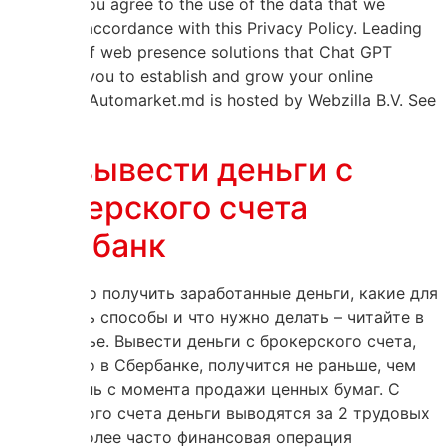
services you agree to the use of the data that we
collect in accordance with this Privacy Policy. Leading
provider of web presence solutions that Chat GPT
empower you to establish and grow your online
presence. Automarket.md is hosted by Webzilla B.V. See
the […]
Как вывести деньги с
брокерского счета
Сбербанк
Как можно получить заработанные деньги, какие для
этого есть способы и что нужно делать – читайте в
этой статье. Вывести деньги с брокерского счета,
открытого в Сбербанке, получится не раньше, чем
на 4-й день с момента продажи ценных бумаг. С
брокерского счета деньги выводятся за 2 трудовых
дня, наиболее часто финансовая операция